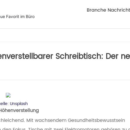
Branche Nachrich
ue Favorit im Büro
nverstellbarer Schreibtisch: Der n
uelle:
Unsplash
Höhenverstellung
 schleichend. Mit wachsendem Gesundheitsbewusstsein
 den Fokus. Tische mit zwei Elektromotoren gehören zu 