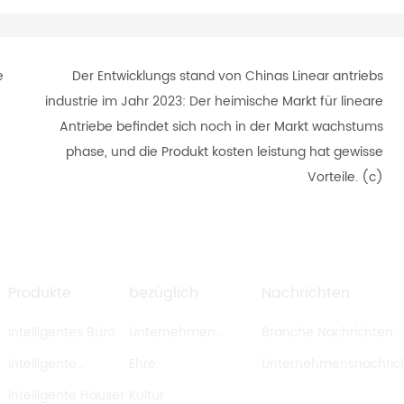
e
Der Entwicklungs stand von Chinas Linear antriebs
industrie im Jahr 2023: Der heimische Markt für lineare
Antriebe befindet sich noch in der Markt wachstums
phase, und die Produkt kosten leistung hat gewisse
Vorteile. (c)
Produkte
bezüglich
Nachrichten
Intelligentes Büro
Unternehmen
Branche Nachrichten
Intelligente
Beschreibung
Ehre.
Unternehmensnachric
Küchengeräte
Intelligente Häuser
Kultur