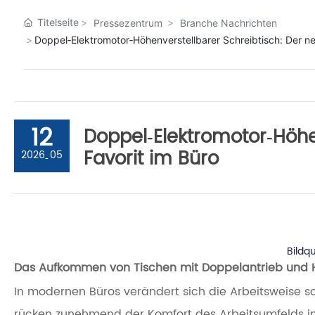
Titelseite
Pressezentrum
Branche Nachrichten
Doppel‑Elektromotor‑Höhenverstellbarer Schreibtisch: Der ne
12
Doppel‑Elektromotor‑Höhe
Favorit im Büro
2026
05
-
Bildq
Das Aufkommen von Tischen mit Doppelantrieb und 
In modernen Büros verändert sich die Arbeitsweise
rücken zunehmend der Komfort des Arbeitsumfelds in